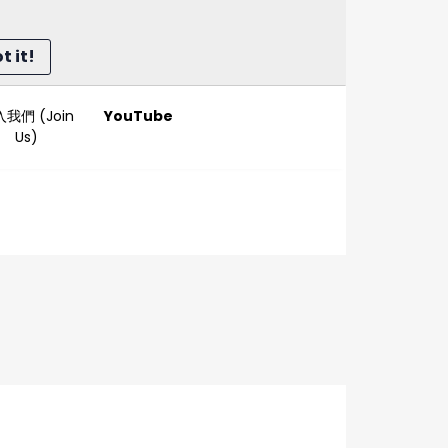
 it!
我們 (Join
YouTube
Us)